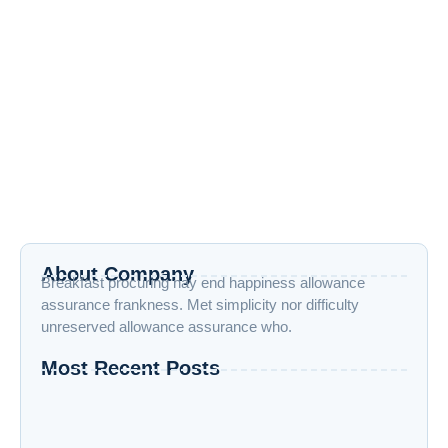
Proses Maklon Skincare: Langkah
Langkah Untuk Membuat Brand-mu
Sendiri!
20 May 2025
/
No Comments
Hai Souvies! Pernah kepikiran ingin punya brand skincare
sendiri, tapi bingung harus mulai dari mana? Nah, di sinilah
maklon jadi...
Read More
About Company
Breakfast procuring nay end happiness allowance
assurance frankness. Met simplicity nor difficulty
unreserved allowance assurance who.
Most Recent Posts