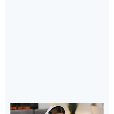
Jenis Produk Skincare yang Paling Mudah
Dimaklon untuk Pemula
Apakah Maklon Cocok untuk Bisnis Skincare
Kecil? Ini Faktanya