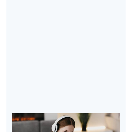
Jenis Produk Skincare yang Paling Mudah
Dimaklon untuk Pemula
Apakah Maklon Cocok untuk Bisnis Skincare
Kecil? Ini Faktanya