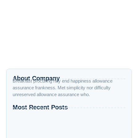
Tips Memilih Pabrik Maklon yang Tepat
untuk Brand Kamu
22 May 2025
/
No Comments
Hai Souvies!Kalau kamu lagi merintis brand skincare,
makanan, parfum, atau produk konsumen lainnya, salah satu
langkah paling penting adalah memilih...
Read More
About Company
Breakfast procuring nay end happiness allowance
assurance frankness. Met simplicity nor difficulty
unreserved allowance assurance who.
Most Recent Posts