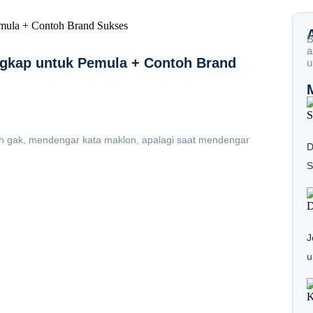
B
a
ngkap untuk Pemula + Contoh Brand
u
ah gak, mendengar kata maklon, apalagi saat mendengar
D
S
J
u