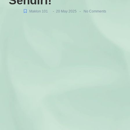
Sendiri!
-
-
Maklon 101
20 May 2025
No Comments