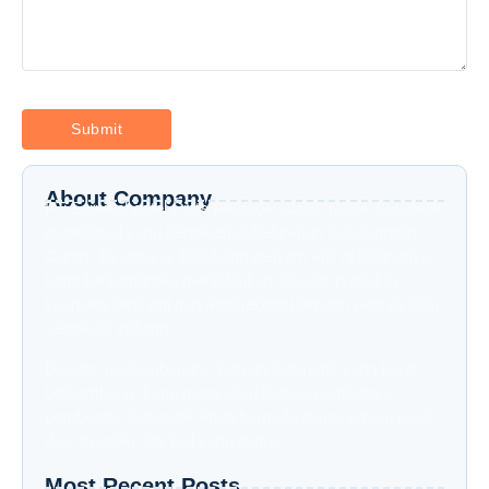
About Company
PT Souvenhostel Cipta Persada adalah pabrik kosmetik
profesional yang berlokasi di Kelurahan Cukanggalih,
Curug, Tangerang. Didukung oleh tim ahli di bidangnya,
kami berkomitmen menjalankan standar produksi
kosmetik tertinggi dan terakreditasi dengan persyaratan
sertifikasi industri.
Dengan perkembangan industri kosmetik yang terus
berkembang, kami menyadari betapa pentingnya
pembuatan kosmetik Anda bermutu tinggi, aman, teruji,
dan memiliki nilai jual yang tinggi.
Most Recent Posts