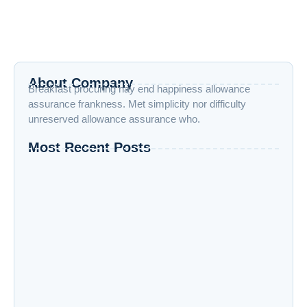
Hai Souvies!Pernah nggak sih kamu punya ide produk, entah
itu skincare, parfum, body care, atau bahkan makanan, tapi
selalu tidak...
Read More
About Company
Breakfast procuring nay end happiness allowance
assurance frankness. Met simplicity nor difficulty
unreserved allowance assurance who.
Most Recent Posts