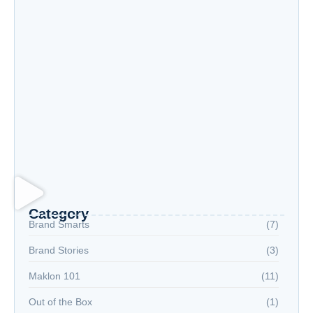
Dari Skincare ke Haircare: Apakah Maklon yang
Sama Bisa Menangani Keduanya?
Jenis Produk Skincare yang Paling Mudah
Dimaklon untuk Pemula
Apakah Maklon Cocok untuk Bisnis Skincare
Kecil? Ini Faktanya
Category
Brand Smarts
(7)
Brand Stories
(3)
Maklon 101
(11)
Out of the Box
(1)