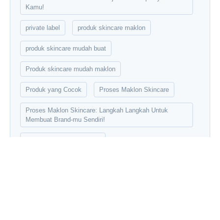
Kamu!
private label
produk skincare maklon
produk skincare mudah buat
Produk skincare mudah maklon
Produk yang Cocok
Proses Maklon Skincare
Proses Maklon Skincare: Langkah Langkah Untuk
Membuat Brand-mu Sendiri!
Rahasia Sukses MS Glow
Rahasia Sukses MS Glow: Skincare Lokal yang Lahir
Lewat Jasa Maklon
sampling
Seberapa Fleksibel Produk Yang Bisa Kamu Buat Saat