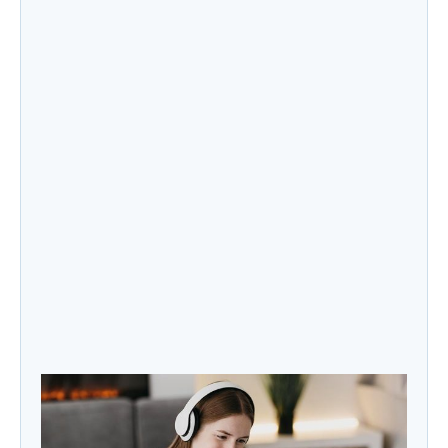
Jenis Produk Skincare yang Paling Mudah
Dimaklon untuk Pemula
Apakah Maklon Cocok untuk Bisnis Skincare
Kecil? Ini Faktanya