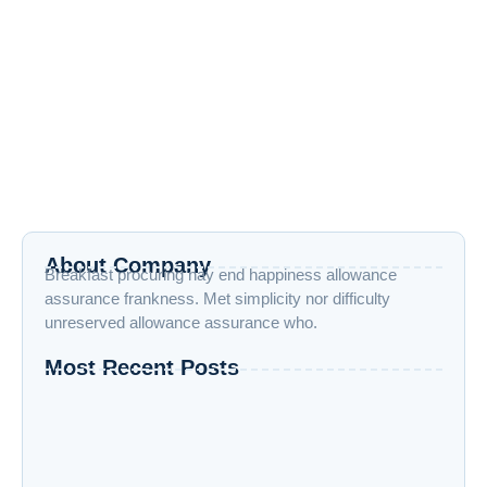
Chamberlain Coffee: Dari Influencer
Jadi Pemilik Brand Kopi yang Sukses
17 May 2025
/
No Comments
Hai Souvies! Buat kamu yang aktif di YouTube atau TikTok,
pasti tahu siapa itu Emma Chamberlain. Content creator asal
Amerika...
Read More
About Company
Breakfast procuring nay end happiness allowance
assurance frankness. Met simplicity nor difficulty
unreserved allowance assurance who.
Most Recent Posts