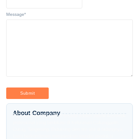
Message
*
About Company
PT Souvenhostel Cipta Persada adalah pabrik kosmetik
profesional yang berlokasi di Kelurahan Cukanggalih,
Curug, Tangerang. Didukung oleh tim ahli di bidangnya,
kami berkomitmen menjalankan standar produksi