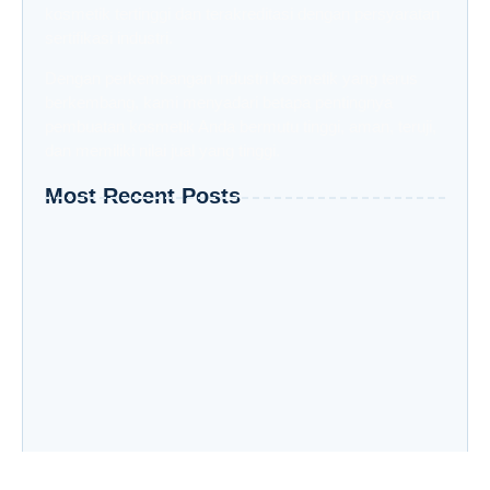
kosmetik tertinggi dan terakreditasi dengan persyaratan
sertifikasi industri.
Dengan perkembangan industri kosmetik yang terus
berkembang, kami menyadari betapa pentingnya
pembuatan kosmetik Anda bermutu tinggi, aman, teruji,
dan memiliki nilai jual yang tinggi.
Most Recent Posts
Dari Skincare ke Haircare: Apakah Maklon yang
Sama Bisa Menangani Keduanya?
Jenis Produk Skincare yang Paling Mudah
Dimaklon untuk Pemula
Apakah Maklon Cocok untuk Bisnis Skincare
Kecil? Ini Faktanya